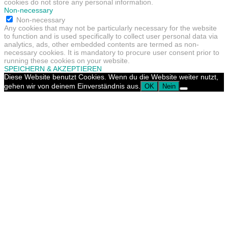
cookies do not store any personal information.
Non-necessary
Non-necessary
Any cookies that may not be particularly necessary for the website
to function and is used specifically to collect user personal data via
analytics, ads, other embedded contents are termed as non-
necessary cookies. It is mandatory to procure user consent prior to
running these cookies on your website.
SPEICHERN & AKZEPTIEREN
Diese Website benutzt Cookies. Wenn du die Website weiter nutzt,
gehen wir von deinem Einverständnis aus.
OK
Nein